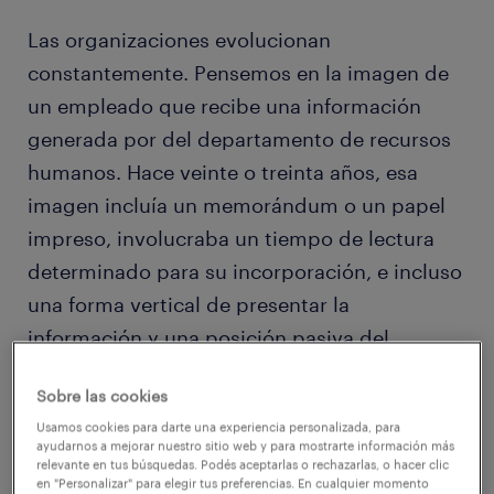
Las organizaciones evolucionan
constantemente. Pensemos en la imagen de
un empleado que recibe una información
generada por del departamento de recursos
humanos. Hace veinte o treinta años, esa
imagen incluía un memorándum o un papel
impreso, involucraba un tiempo de lectura
determinado para su incorporación, e incluso
una forma vertical de presentar la
información y una posición pasiva del
colaborador ante ella. Hoy difícilmente
Sobre las cookies
pensemos en esa situación. La escena
Usamos cookies para darte una experiencia personalizada, para
debería incluir, en cambio, una o más
ayudarnos a mejorar nuestro sitio web y para mostrarte información más
relevante en tus búsquedas. Podés aceptarlas o rechazarlas, o hacer clic
pantallas, videos o documentos HTML con
en "Personalizar" para elegir tus preferencias. En cualquier momento