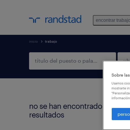
encontrar trabaj
inicio
trabajo
Sobre las
Usamos cook
mostrarte in
"Personaliza
información
no se han encontrado
No en
resultados
perso
Podés 
más r