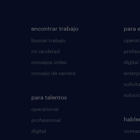
encontrar trabajo
para 
buscar trabajo
operat
mi randstad
profes
consejos útiles
digital
consejo de carrera
enterp
solici
soluci
para talentos
operational
habl
professional
digital
conta