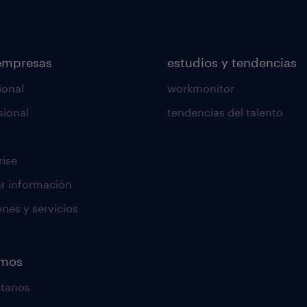
empresas
estudios y tendencias
ional
workmonitor
sional
tendencias del talento
rise
tar información
ones y servicios
emos
ctanos