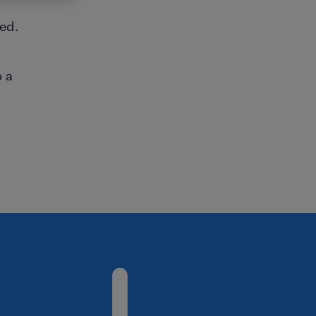
ed.
o a